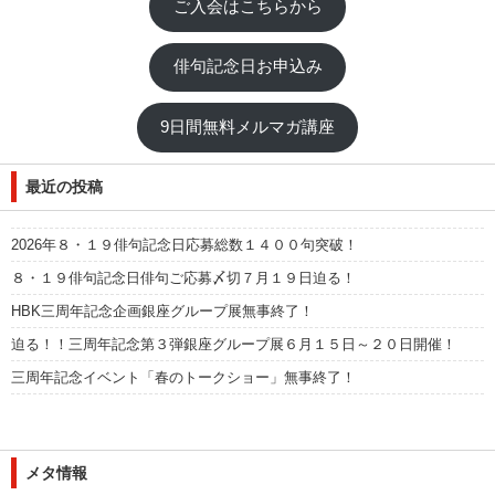
ご入会はこちらから
俳句記念日お申込み
9日間無料メルマガ講座
最近の投稿
2026年８・１９俳句記念日応募総数１４００句突破！
８・１９俳句記念日俳句ご応募〆切７月１９日迫る！
HBK三周年記念企画銀座グループ展無事終了！
迫る！！三周年記念第３弾銀座グループ展６月１５日～２０日開催！
三周年記念イベント「春のトークショー」無事終了！
メタ情報