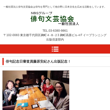
一般社団法人俳句文芸協会は俳句を専門として他分野に日本文化を広める活動をしています。
TEL.
03-6380-9861
〒102-0083 東京都千代田区麹町４-８-２3
麹町高善ビル４F
イープランニング
出版倶楽部内
俳句記念日審査員藤原安紀さん出版記念！