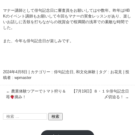
マナー講師として俳句記念日に審査員をお願いしてはや数年。昨年はHB
Kのイベント講師もお願いして今回もマナーの実食レッスンがあり、楽し
いお話しに舌鼓を打ちながらの祝賀会で桜満開の浅草での素敵な時間で
した。
また、今年も俳句記念日が楽しみです。
2024年4月8日
|
カテゴリー :
俳句記念日
,
和文化体験
|
タグ :
お花見
|
投
稿者 : wpmaster
←
農業体験ツアーでトマト狩り＆
【7月19日】８・１９俳句記念日
苺
摘み！
〆切迫る！
→