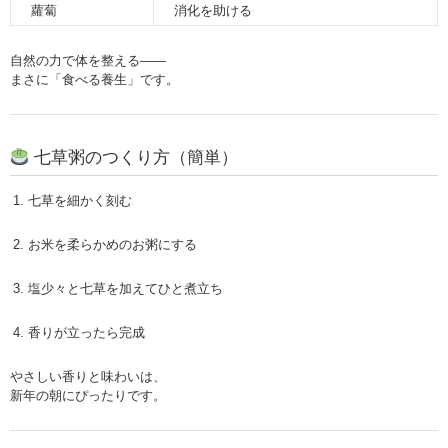
蘿蔔
消化を助ける
自然の力で体を整える――
まさに「食べる養生」です。
七草粥のつくり方（簡単）
七草を細かく刻む
お米を柔らかめのお粥にする
塩少々と七草を加えてひと煮立ち
香りが立ったら完成
やさしい香りと味わいは、
新年の朝にぴったりです。