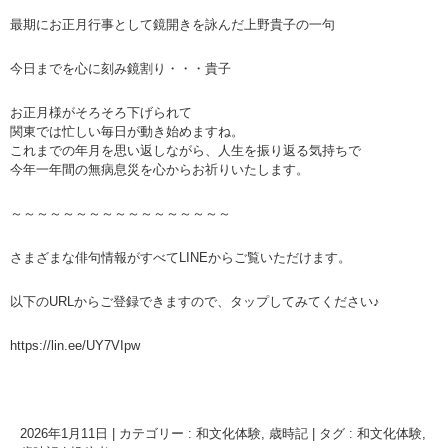
最期にお正月行事として鏡開きを詠んだ上野貴子の一句
今日までを心に刻み鏡割り・・・貴子
お正月様がそろそろ下げられて
関東では忙しい毎日が動き始めますね。
これまでの年月を思い返しながら、人生を振り返る気持ちで
今年一年間の無病息災を心からお祈りいたします。
～～～～～～～～～～～～～～～～～
さまざまな俳句情報がすべてLINEからご覧いただけます。
以下のURLからご登録できますので、タップしてみてください♪
https://lin.ee/UY7VIpw
2026年1月11日
|
カテゴリー :
和文化体験
,
歳時記
|
タグ :
和文化体験
,