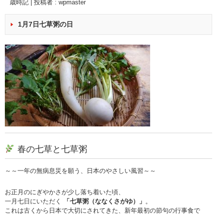
歳時記
|
投稿者 : wpmaster
1月7日七草粥の日
春の七草と七草粥
～～一年の無病息災を願う、日本のやさしい風習～～
お正月のにぎやかさが少し落ち着いた頃、
一月七日にいただく
「七草粥（ななくさがゆ）」
。
これは古くから日本で大切にされてきた、新年最初の節句の行事食で