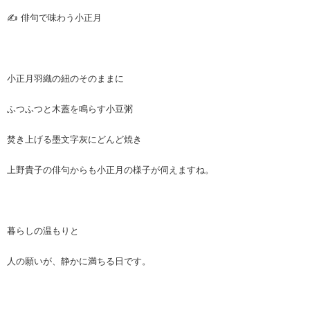
✍ 俳句で味わう小正月
小正月羽織の紐のそのままに
ふつふつと木蓋を鳴らす小豆粥
焚き上げる墨文字灰にどんど焼き
上野貴子の俳句からも小正月の様子が伺えますね。
暮らしの温もりと
人の願いが、静かに満ちる日です。