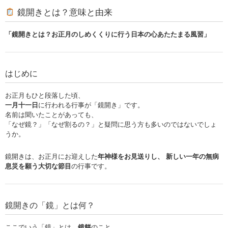
鏡開きとは？意味と由来
「鏡開きとは？お正月のしめくくりに行う日本の心あたたまる風習」
はじめに
お正月もひと段落した頃、
一月十一日
に行われる行事が「鏡開き」です。
名前は聞いたことがあっても、
「なぜ鏡？」「なぜ割るの？」と疑問に思う方も多いのではないでしょ
うか。
鏡開きは、お正月にお迎えした
年神様をお見送りし、 新しい一年の無病
息災を願う大切な節目
の行事です。
鏡開きの「鏡」とは何？
ここでいう「鏡」とは、
鏡餅
のこと。