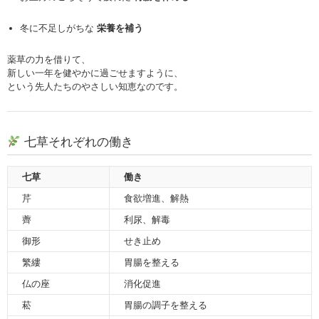
冬に不足しがちな
栄養を補う
薬草の力を借りて、
新しい一年を健やかに過ごせますように、
という先人たちのやさしい知恵なのです。
七草それぞれの働き
七草
働き
芹
食欲増進、解熱
薺
利尿、解毒
御形
せき止め
繁縷
胃腸を整える
仏の座
消化促進
菘
胃腸の調子を整える