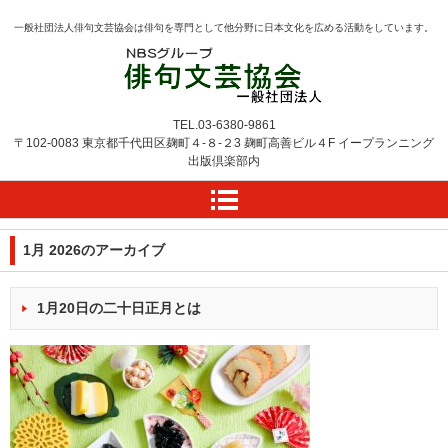
一般社団法人俳句文芸協会は俳句を専門として他分野に日本文化を広める活動をしています。
TEL.
03-6380-9861
〒102-0083 東京都千代田区麹町４-８-２3
麹町高善ビル４F
イープランニング
出版倶楽部内
1月 2026
のアーカイブ
1月20日の二十日正月とは