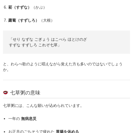
菘（すずな）
（かぶ）
蘿蔔（すずしろ）
（大根）
「せり なずな ごぎょう はこべら ほとけのざ
すずな すずしろ これぞ七草」
と、わらべ歌のように唱えながら覚えた方も多いのではないでしょう
か。
七草粥の意味
七草粥には、こんな願いが込められています。
一年の
無病息災
お正月のごちそうで疲れた
胃腸を休める