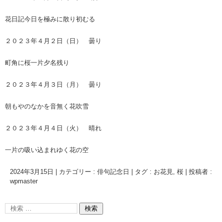
花日記今日を極みに散り初むる
２０２３年４月２日（日） 曇り
町角に桜一片夕名残り
２０２３年４月３日（月） 曇り
朝もやのなかを音無く花吹雪
２０２３年４月４日（火） 晴れ
一片の吸い込まれゆく花の空
2024年3月15日
|
カテゴリー :
俳句記念日
|
タグ :
お花見
,
桜
|
投稿者 :
wpmaster