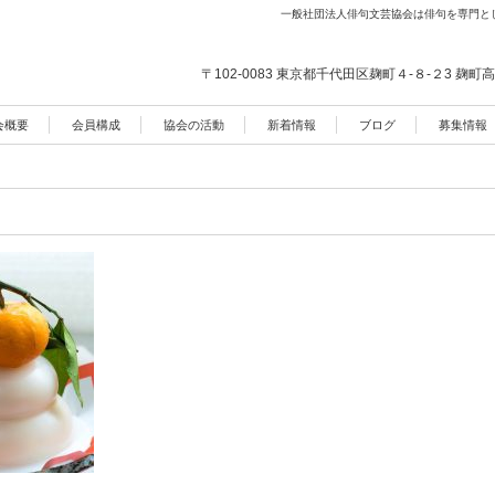
一般社団法人俳句文芸協会は俳句を専門と
〒102-0083 東京都千代田区麹町４-８-２3
麹町高
会概要
会員構成
協会の活動
新着情報
ブログ
募集情報