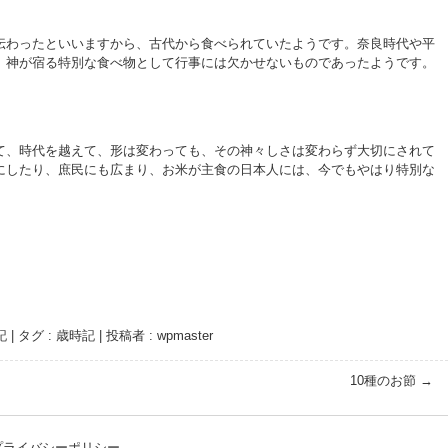
伝わったといいますから、古代から食べられていたようです。奈良時代や平
、神が宿る特別な食べ物として行事には欠かせないものであったようです。
て、時代を越えて、形は変わっても、その神々しさは変わらず大切にされて
にしたり、庶民にも広まり、お米が主食の日本人には、今でもやはり特別な
記
|
タグ :
歳時記
|
投稿者 : wpmaster
10種のお節
→
プライバシーポリシー