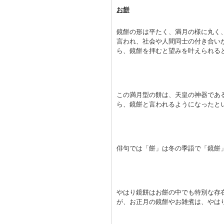
お餅
鏡餅の形は平たく、満月の様に丸く
言われ、社会や人間同士の付き合い
ら、鏡餅を拝むと望みを叶えられる
この満月型の餅は、天皇の神器であ
ら、鏡餅と言われるようになったと
俳句では「餅」は冬の季語で「鏡餅
やはり鏡餅はお餅の中でも特別な存
が、お正月の鏡餅やお雑煮は、やは