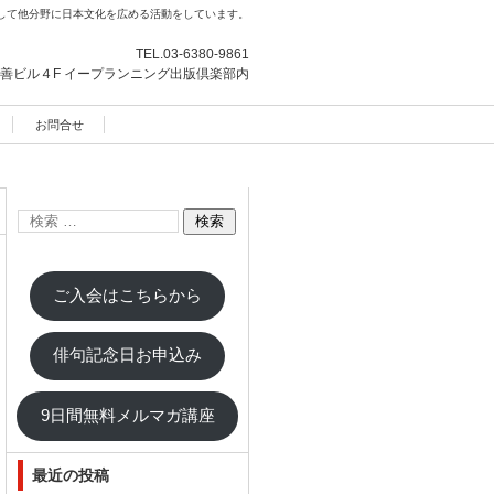
して他分野に日本文化を広める活動をしています。
TEL.
03-6380-9861
善ビル４F
イープランニング出版倶楽部内
お問合せ
ご入会はこちらから
俳句記念日お申込み
9日間無料メルマガ講座
最近の投稿