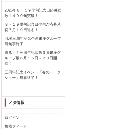
2026年８・１９俳句記念日応募総
数１４００句突破！
８・１９俳句記念日俳句ご応募〆
切７月１９日迫る！
HBK三周年記念企画銀座グループ
展無事終了！
迫る！！三周年記念第３弾銀座グ
ループ展６月１５日～２０日開
催！
三周年記念イベント「春のトーク
ショー」無事終了！
メタ情報
ログイン
投稿フィード