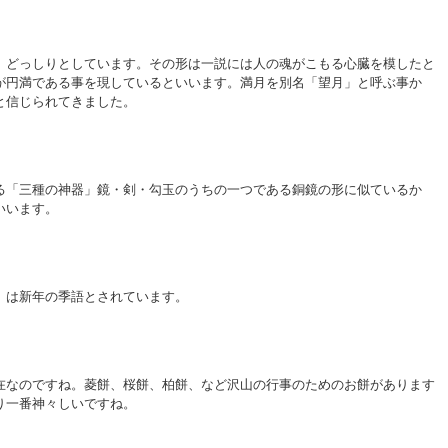
、どっしりとしています。その形は一説には人の魂がこもる心臓を模したと
が円満である事を現しているといいます。満月を別名「望月」と呼ぶ事か
と信じられてきました。
る「三種の神器」鏡・剣・勾玉のうちの一つである銅鏡の形に似ているか
いいます。
」は新年の季語とされています。
在なのですね。菱餅、桜餅、柏餅、など沢山の行事のためのお餅があります
り一番神々しいですね。