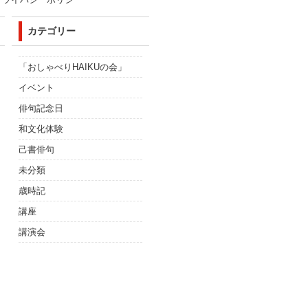
カテゴリー
「おしゃべりHAIKUの会」
イベント
俳句記念日
和文化体験
己書俳句
未分類
歳時記
講座
講演会