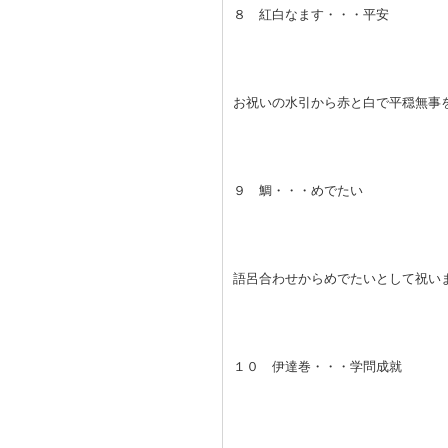
８ 紅白なます・・・平安
お祝いの水引から赤と白で平穏無事
９ 鯛・・・めでたい
語呂合わせからめでたいとして祝い
１０ 伊達巻・・・学問成就