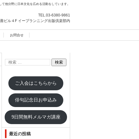
して他分野に日本文化を広める活動をしています。
TEL.
03-6380-9861
善ビル４F
イープランニング出版倶楽部内
お問合せ
ご入会はこちらから
俳句記念日お申込み
9日間無料メルマガ講座
最近の投稿