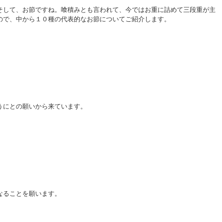
そして、お節ですね。喰積みとも言われて、今ではお重に詰めて三段重が主
ので、中から１０種の代表的なお節についてご紹介します。
うにとの願いから来ています。
なることを願います。