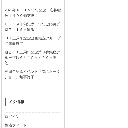
2026年８・１９俳句記念日応募総
数１４００句突破！
８・１９俳句記念日俳句ご応募〆
切７月１９日迫る！
HBK三周年記念企画銀座グループ
展無事終了！
迫る！！三周年記念第３弾銀座グ
ループ展６月１５日～２０日開
催！
三周年記念イベント「春のトーク
ショー」無事終了！
メタ情報
ログイン
投稿フィード