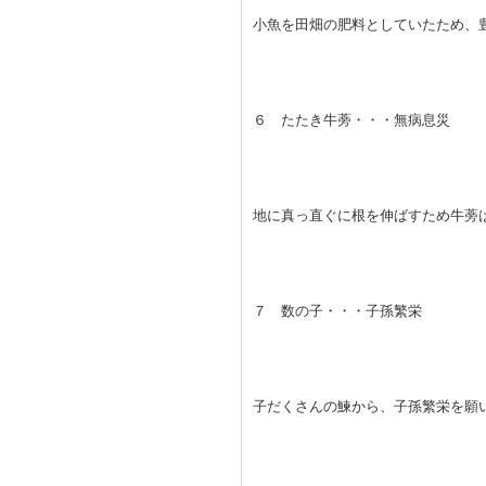
小魚を田畑の肥料としていたため、
６ たたき牛蒡・・・無病息災
地に真っ直ぐに根を伸ばすため牛蒡
７ 数の子・・・子孫繁栄
子だくさんの鰊から、子孫繁栄を願