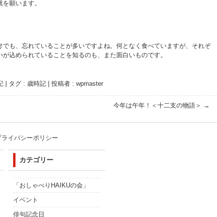
就を願います。
けでも、忘れていることが多いですよね。何となく食べていますが、それぞ
いが込められていることを知るのも、また面白いものです。
記
|
タグ :
歳時記
|
投稿者 : wpmaster
今年は午年！＜十二支の物語＞
→
プライバシーポリシー
カテゴリー
「おしゃべりHAIKUの会」
イベント
俳句記念日