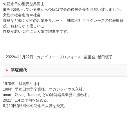
句記念日の重要な共同主
催をお願いしている事から今回は協会の後援会長をお願い致しました。
女性の社会進出や社会
貢献など働く女性の起業をサポート、株式会社キラグレースの代表取締
役。おおらかで優しいご
性格が若い女性に大人気で躍進中です。
2022年11月22日
|
カテゴリー :
プロフィール
,
後援会
,
飯田優子
平塚庸代
1970年 群馬県生まれ。
1994年早稲田大学卒業後、マガジンハウス入社。
anan、Olive、Tarzanなどの雑誌編集業務に携わる。
2021年1月に俳句を始める。
8月19日第7回俳句記念日大賞を受賞。