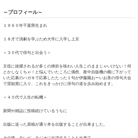
～プロフィール～
１９６０年千葉県生まれ
１８才で演劇を学ぶため大学に入学し上京
＜３０代で俳句と出会う＞
主役に抜擢されるが多くの挫折を味わい人生このままじゃいけない！何
とかしなくちゃ！と悩んでいたころに偶然、夜中自販機の横に下がって
いた応募のハガキで応募したたった１句が伊藤園おーいお茶の俳句大会
で奨励賞に入り、これをきっかけに俳句の道を歩み始めます。
＜４０代で人生の転機＞
新聞や雑誌に投稿続けているうちに
出版に送った原稿が通り本を出版することが出来ました。
その後、テレビ、ラジオに出演することも出来て