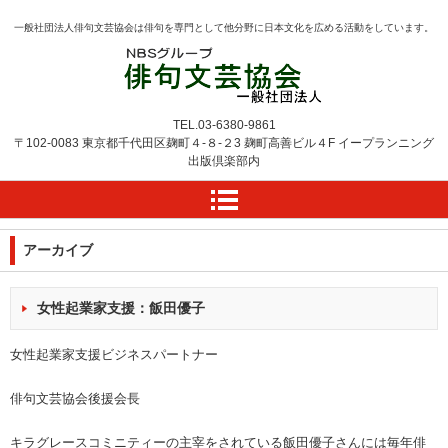
一般社団法人俳句文芸協会は俳句を専門として他分野に日本文化を広める活動をしています。
TEL.
03-6380-9861
〒102-0083 東京都千代田区麹町４-８-２3
麹町高善ビル４F
イープランニング
出版倶楽部内
アーカイブ
女性起業家支援：飯田優子
女性起業家支援ビジネスパートナー
俳句文芸協会後援会長
キラグレースコミニティーの主宰をされている飯田優子さんには毎年俳