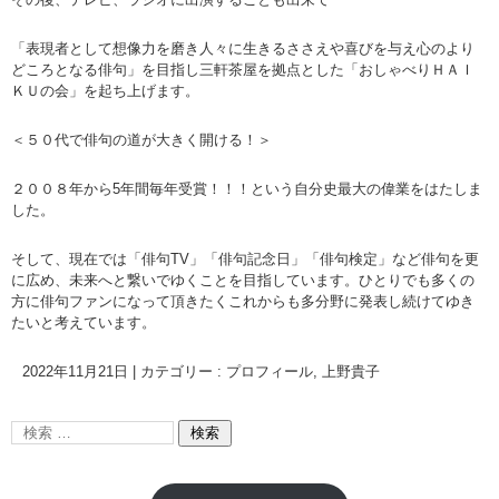
「表現者として想像力を磨き人々に生きるささえや喜びを与え心のより
どころとなる俳句」を目指し三軒茶屋を拠点とした「おしゃべりＨＡＩ
ＫＵの会」を起ち上げます。
＜５０代で俳句の道が大きく開ける！＞
２００８年から5年間毎年受賞！！！という自分史最大の偉業をはたしま
した。
そして、現在では「俳句TV」「俳句記念日」「俳句検定」など俳句を更
に広め、未来へと繋いでゆくことを目指しています。ひとりでも多くの
方に俳句ファンになって頂きたくこれからも多分野に発表し続けてゆき
たいと考えています。
2022年11月21日
|
カテゴリー :
プロフィール
,
上野貴子