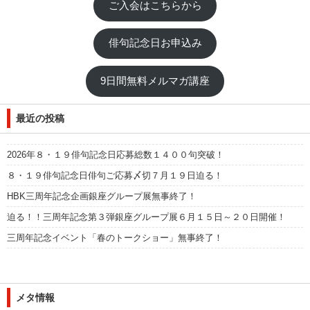
ご入会はこちらから
俳句記念日お申込み
9日間無料メルマガ講座
最近の投稿
2026年８・１９俳句記念日応募総数１４００句突破！
８・１９俳句記念日俳句ご応募〆切７月１９日迫る！
HBK三周年記念企画銀座グループ展無事終了！
迫る！！三周年記念第３弾銀座グループ展６月１５日～２０日開催！
三周年記念イベント「春のトークショー」無事終了！
メタ情報