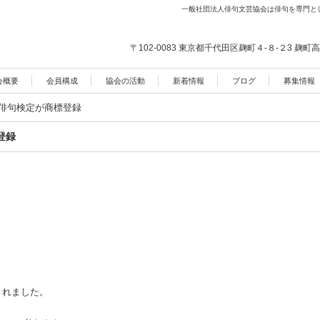
一般社団法人俳句文芸協会は俳句を専門と
〒102-0083 東京都千代田区麹町４-８-２3
麹町高
会概要
会員構成
協会の活動
新着情報
ブログ
募集情報
0日俳句検定が商標登録
登録
録されました。