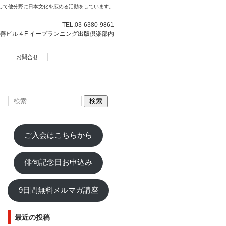
して他分野に日本文化を広める活動をしています。
TEL.
03-6380-9861
善ビル４F
イープランニング出版倶楽部内
お問合せ
ご入会はこちらから
俳句記念日お申込み
9日間無料メルマガ講座
最近の投稿