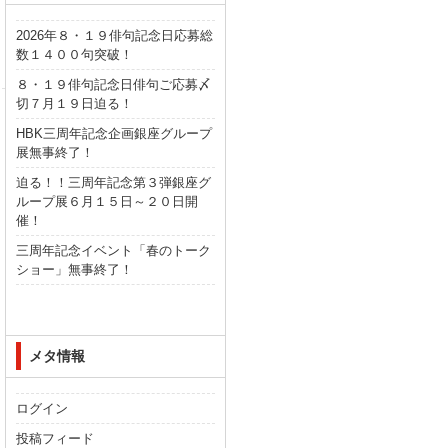
2026年８・１９俳句記念日応募総
数１４００句突破！
８・１９俳句記念日俳句ご応募〆
切７月１９日迫る！
HBK三周年記念企画銀座グループ
展無事終了！
迫る！！三周年記念第３弾銀座グ
ループ展６月１５日～２０日開
催！
三周年記念イベント「春のトーク
ショー」無事終了！
メタ情報
ログイン
投稿フィード