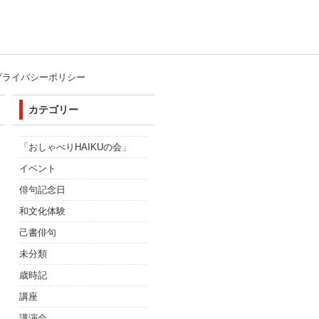
プライバシーポリシー
カテゴリー
「おしゃべりHAIKUの会」
イベント
俳句記念日
和文化体験
己書俳句
未分類
歳時記
講座
講演会