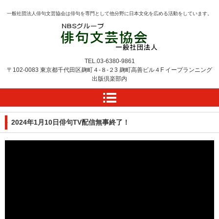
一般社団法人俳句文芸協会は俳句を専門として他分野に日本文化を広める活動をしています。
TEL.
03-6380-9861
〒102-0083 東京都千代田区麹町４-８-２3
麹町高善ビル４F
イープランニング
出版倶楽部内
2024年1月10日俳句TV配信無事終了！