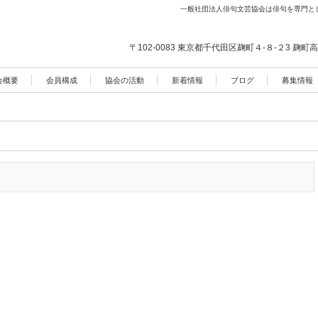
一般社団法人俳句文芸協会は俳句を専門と
〒102-0083 東京都千代田区麹町４-８-２3
麹町高
会概要
会員構成
協会の活動
新着情報
ブログ
募集情報