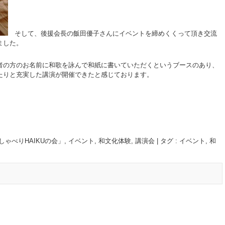
そして、後援会長の飯田優子さんにイベントを締めくくって頂き交流
ました。
者の方のお名前に和歌を詠んで和紙に書いていただくというブースのあり、
たりと充実した講演が開催できたと感じております。
。
しゃべりHAIKUの会」
,
イベント
,
和文化体験
,
講演会
|
タグ :
イベント
,
和