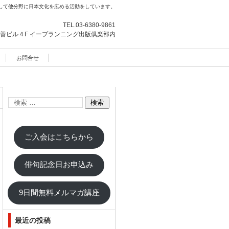
して他分野に日本文化を広める活動をしています。
TEL.
03-6380-9861
善ビル４F
イープランニング出版倶楽部内
お問合せ
ご入会はこちらから
俳句記念日お申込み
9日間無料メルマガ講座
最近の投稿