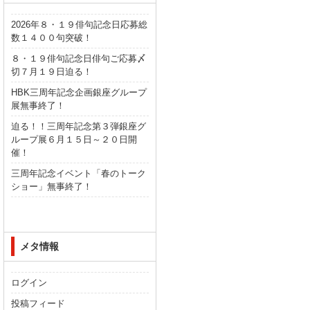
2026年８・１９俳句記念日応募総
数１４００句突破！
８・１９俳句記念日俳句ご応募〆
切７月１９日迫る！
HBK三周年記念企画銀座グループ
展無事終了！
迫る！！三周年記念第３弾銀座グ
ループ展６月１５日～２０日開
催！
三周年記念イベント「春のトーク
ショー」無事終了！
メタ情報
ログイン
投稿フィード