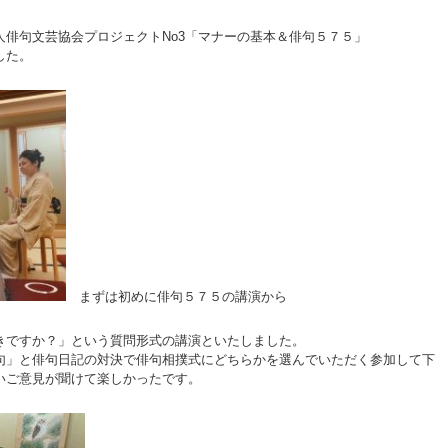
人俳句文芸協会プロジェクトNo3「マナーの基本＆俳句５７５」
した。
まずは初めに俳句５７５の講演から
きですか？」という質問形式の講演といたしました。
句」と俳句日記の対決で俳句相撲式にどちらかを選んでいただく参加して下
いご意見が聞けて楽しかったです。