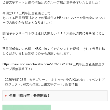
己書文字アートと俳句作品とのグループ展が無事終了いたしました！
今回はHBK三周年記念企画として
あいてる己書師団11名とその道場生＆HBKのメンバーや俳句会のメンバ
ーでの賑やかな展示となりました！
開場ギャラリーゴトウは連日大賑わい！！！大盛況の内に幕を閉じまし
た。
己書関係者のに名様、HBKご協力くださいました皆様、そして当日お越
しくださいました皆様に心から感謝いたします。
https://haikusoc.uenotakako.com/2026/06/23/
hbk三周年記念企画銀座グ
ループ展無事終了！
/
‎
2026年6月23日
|
カテゴリー :
「おしゃべりHAIKUの会」
,
イベントプ
ロジェクト
,
和文化体験
,
己書文字アート
,
新着情報
句集「晴れ空」発売開始！