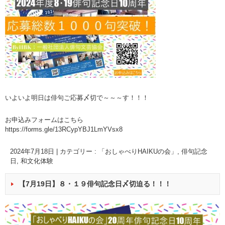
いよいよ明日は俳句ご応募〆切で～～～す！！！
お申込みフォームはこちら
https://forms.gle/13RCypYBJ1LmYVsx8
2024年7月18日
|
カテゴリー :
「おしゃべりHAIKUの会」
,
俳句記念
日
,
和文化体験
【7月19日】８・１９俳句記念日〆切迫る！！！