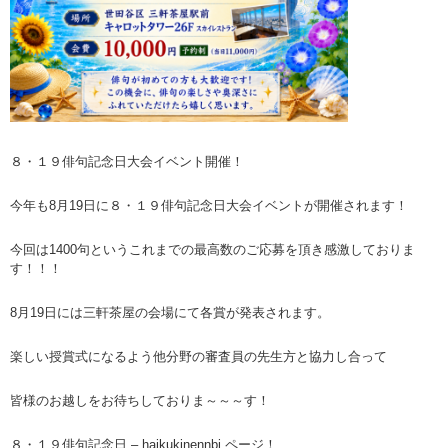
８・１９俳句記念日大会イベント開催！
今年も8月19日に８・１９俳句記念日大会イベントが開催されます！
今回は1400句というこれまでの最高数のご応募を頂き感激しておりま
す！！！
8月19日には三軒茶屋の会場にて各賞が発表されます。
楽しい授賞式になるよう他分野の審査員の先生方と協力し合って
皆様のお越しをお待ちしておりま～～～す！
８・１９俳句記念日 – haikukinennbi ページ！