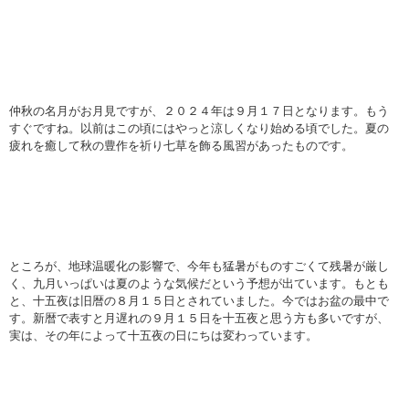
仲秋の名月がお月見ですが、２０２４年は９月１７日となります。もう
すぐですね。以前はこの頃にはやっと涼しくなり始める頃でした。夏の
疲れを癒して秋の豊作を祈り七草を飾る風習があったものです。
ところが、地球温暖化の影響で、今年も猛暑がものすごくて残暑が厳し
く、九月いっぱいは夏のような気候だという予想が出ています。もとも
と、十五夜は旧暦の８月１５日とされていました。今ではお盆の最中で
す。新暦で表すと月遅れの９月１５日を十五夜と思う方も多いですが、
実は、その年によって十五夜の日にちは変わっています。