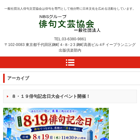
一般社団法人俳句文芸協会は俳句を専門として他分野に日本文化を広める活動をしています。
TEL.
03-6380-9861
〒102-0083 東京都千代田区麹町４-８-２3
麹町高善ビル４F
イープランニング
出版倶楽部内
アーカイブ
８・１９俳句記念日大会イベント開催！