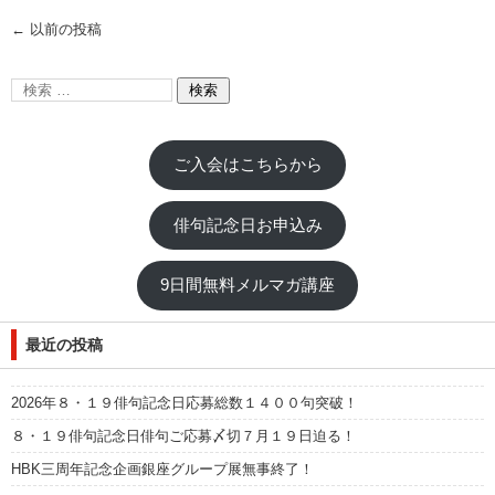
←
以前の投稿
ご入会はこちらから
俳句記念日お申込み
9日間無料メルマガ講座
最近の投稿
2026年８・１９俳句記念日応募総数１４００句突破！
８・１９俳句記念日俳句ご応募〆切７月１９日迫る！
HBK三周年記念企画銀座グループ展無事終了！