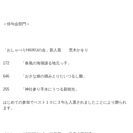
＜俳句会部門＞
「おしゃべりHAIKUの会」新人賞 荒木かをり
172 「春風の海側譲る地元っ子」
646 「おさな娘の掴みとりたいつるし雛」
255 「神社参り手水にうつる新樹光」
はじめての参加でベスト１０に３句も入選されましたことにより贈られ
ます。