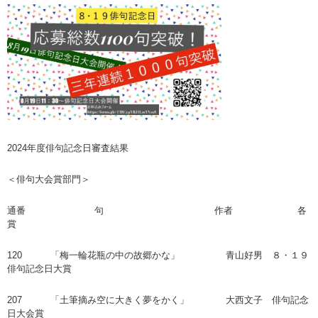
2024年度俳句記念日審査結果
＜俳句大会賞部門＞
通番 句 作者 各
賞
120 「梅一輪花瓶の中の故郷かな」 青山好男 ８・１９
俳句記念日大賞
207 「土筆摘み空に大きく夢をかく」 大西文子 俳句記念
日大会賞