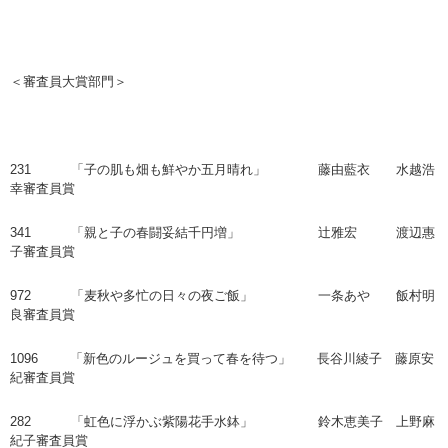
＜審査員大賞部門＞
231 「子の肌も畑も鮮やか五月晴れ」 藤由藍衣 水越浩
幸審査員賞
341 「親と子の春闘妥結千円増」 辻雅宏 渡辺惠
子審査員賞
972 「麦秋や多忙の日々の夜ご飯」 一条あや 飯村明
良審査員賞
1096 「新色のルージュを買って春を待つ」 長谷川綾子 藤原安
紀審査員賞
282 「虹色に浮かぶ紫陽花手水鉢」 鈴木恵美子 上野麻
紀子審査員賞