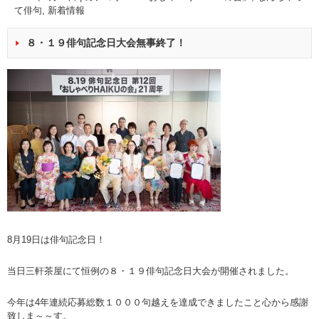
て俳句
,
新着情報
８・１９俳句記念日大会無事終了！
8月19日は俳句記念日！
当日三軒茶屋にて恒例の８・１９俳句記念日大会が開催されました。
今年は4年連続応募総数１０００句越えを達成できましたこと心から感謝
致しま～～す。