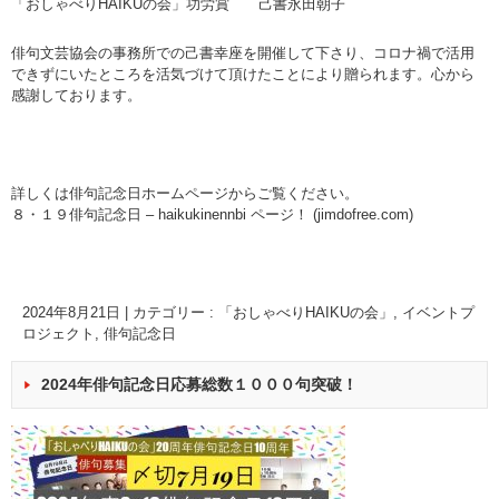
「おしゃべりHAIKUの会」功労賞 己書永田朝子
俳句文芸協会の事務所での己書幸座を開催して下さり、コロナ禍で活用
できずにいたところを活気づけて頂けたことにより贈られます。心から
感謝しております。
詳しくは俳句記念日ホームページからご覧ください。
８・１９俳句記念日 – haikukinennbi ページ！ (jimdofree.com)
2024年8月21日
|
カテゴリー :
「おしゃべりHAIKUの会」
,
イベントプ
ロジェクト
,
俳句記念日
2024年俳句記念日応募総数１０００句突破！