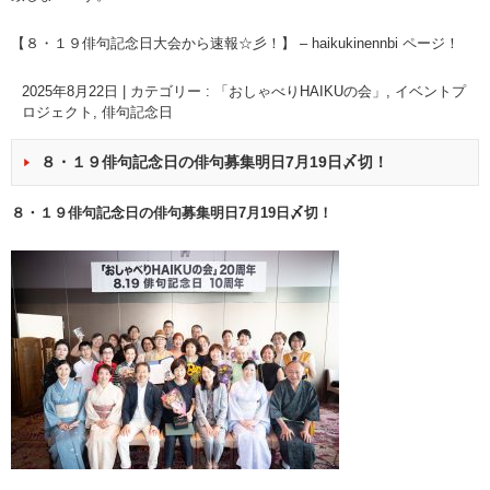
【８・１９俳句記念日大会から速報☆彡！】 – haikukinennbi ページ！
2025年8月22日
|
カテゴリー :
「おしゃべりHAIKUの会」
,
イベントプ
ロジェクト
,
俳句記念日
８・１９俳句記念日の俳句募集明日7月19日〆切！
８・１９俳句記念日の俳句募集明日7月19日〆切！