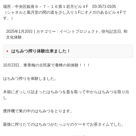
場所：中央区銀座６－７－１６第１岩月ビル４F 03-3571-0105
（シャネルと風月堂の間の道を少し入り１Fにオメガのあるビル４Fで
す。）
2025年1月20日
|
カテゴリー :
イベントプロジェクト
,
俳句記念日
,
和
文化体験
はちみつ搾り体験出来ました！
10月23日、東青梅の古民家で養蜂の初体験！！！
はちみつ搾りを体験しました。
木箱にぎっしり詰まったはちみつを蓋を取って中からはちみつを取り出
し
攪拌機で巣の中のはちみつをとります。
最後に搾りたてのはちみつがたっぷりのケーキでお茶タイムでした。