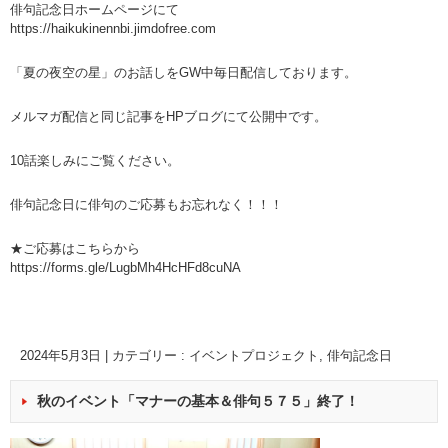
俳句記念日ホームページにて
https://haikukinennbi.jimdofree.com
「夏の夜空の星」のお話しをGW中毎日配信しております。
メルマガ配信と同じ記事をHPブログにて公開中です。
10話楽しみにご覧ください。
俳句記念日に俳句のご応募もお忘れなく！！！
★ご応募はこちらから
https://forms.gle/LugbMh4HcHFd8cuNA
2024年5月3日
|
カテゴリー :
イベントプロジェクト
,
俳句記念日
秋のイベント「マナーの基本＆俳句５７５」終了！