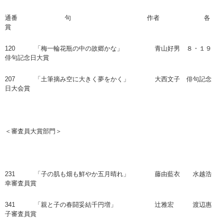
通番 句 作者 各
賞
120 「梅一輪花瓶の中の故郷かな」 青山好男 ８・１９
俳句記念日大賞
207 「土筆摘み空に大きく夢をかく」 大西文子 俳句記念
日大会賞
＜審査員大賞部門＞
231 「子の肌も畑も鮮やか五月晴れ」 藤由藍衣 水越浩
幸審査員賞
341 「親と子の春闘妥結千円増」 辻雅宏 渡辺惠
子審査員賞