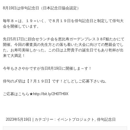
8月19日は俳句記念日（日本記念日協会認定）
毎年８＝は、１９＝いく、で８月１９日を俳句記念日と制定して俳句大
会を開催しています。
先日5月17日に顔合せランチ会を恵比寿ガーデンプレス３８F鮨たかにて
開催。今回の審査員の先生方との落ち着いた大会に向けての懇親会でし
た。お寿司美味しかった。この日は上野貴子の誕生日でもあり乾杯が出
来て大満足！
今年もささやかですが当日8月19日に開催しま～す！
俳句の〆切は【７月１９日】です！どしどしご応募下さいね。
ご応募はこちら★
http://bit.ly/2H0TH9X
2023年5月19日
|
カテゴリー :
イベントプロジェクト
,
俳句記念日