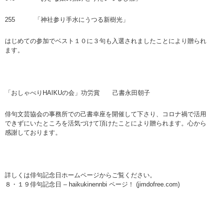
255 「神社参り手水にうつる新樹光」
はじめての参加でベスト１０に３句も入選されましたことにより贈られ
ます。
「おしゃべりHAIKUの会」功労賞 己書永田朝子
俳句文芸協会の事務所での己書幸座を開催して下さり、コロナ禍で活用
できずにいたところを活気づけて頂けたことにより贈られます。心から
感謝しております。
詳しくは俳句記念日ホームページからご覧ください。
８・１９俳句記念日 – haikukinennbi ページ！ (jimdofree.com)