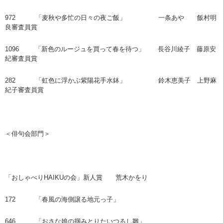
972 「麦秋や多忙の日々の夜ご飯」 一条あや 飯村明
良審査員賞
1096 「新色のルージュを買って春を待つ」 長谷川綾子 藤原安
紀審査員賞
282 「虹色に浮かぶ紫陽花手水鉢」 鈴木恵美子 上野麻
紀子審査員賞
＜俳句会部門＞
「おしゃべりHAIKUの会」新人賞 荒木かをり
172 「春風の海側譲る地元っ子」
646 「おさな娘の掴みとりたいつるし雛」